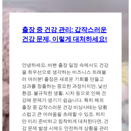
출장 중 건강 관리: 갑작스러운
건강 문제, 이렇게 대처하세요!
안녕하세요, 바쁜 출장 일정 속에서도 건강
을 최우선으로 생각하는 비즈니스 트래블
러 여러분! 출장은 새로운 기회를 만들고
성과를 창출하는 중요한 과정이지만, 낯선
환경, 불규칙한 생활, 시차 등으로 인해 건
강에 문제가 생기기 쉽습니다. 특히 해외
출장 중 갑작스러운 건강 비상사태는 당황
스럽고 큰 어려움을 초래할 수 있죠. 하지
만 미리 준비하고 침착하게 대처한다면, 건
강 문제 발생 시에도 안전하게 상황을 관리