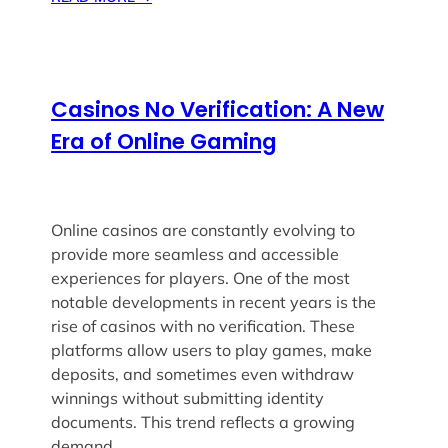
Casinos No Verification: A New
Era of Online Gaming
Online casinos are constantly evolving to
provide more seamless and accessible
experiences for players. One of the most
notable developments in recent years is the
rise of casinos with no verification. These
platforms allow users to play games, make
deposits, and sometimes even withdraw
winnings without submitting identity
documents. This trend reflects a growing
demand…