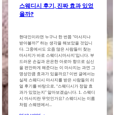
스웨디시 후기, 진짜 효과 있었
을까?
현대인이라면 누구나 한 번쯤 “마사지나
받아볼까?” 하는 생각을 해보았을 것입니
다. 그중에서도 요즘 많은 사람들이 찾는
마사지가 바로 스웨디시마사지’입니다. 부
드러운 손길과 은은한 아로마 향으로 심신
을 편안하게 해준다는 이 마사지는 과연 그
명성만큼 효과가 있을까요? 이번 글에서는
실제 스웨디시 마사지를 받은 사람들의 리
얼 후기를 바탕으로, “스웨디시가 정말 효
과가 있었는지” 알아보겠습니다. 1. 스웨디
시 마사지란 무엇인가요? 스웨디시는 이름
처럼 스웨덴에서…