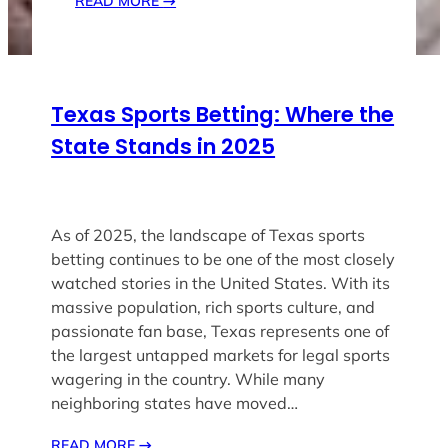
READ MORE
→
Texas Sports Betting: Where the
State Stands in 2025
As of 2025, the landscape of Texas sports
betting continues to be one of the most closely
watched stories in the United States. With its
massive population, rich sports culture, and
passionate fan base, Texas represents one of
the largest untapped markets for legal sports
wagering in the country. While many
neighboring states have moved…
READ MORE
→