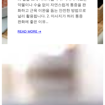
약물이나 수술 없이 자연스럽게 통증을 완
화하고 근육 이완을 돕는 안전한 방법으로
널리 활용됩니다. 2. 마사지가 허리 통증
완화에 좋은 이유…
READ MORE
→