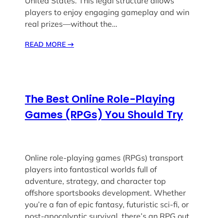
United States. This legal structure allows
players to enjoy engaging gameplay and win
real prizes—without the…
READ MORE
→
The Best Online Role-Playing
Games (RPGs) You Should Try
Online role-playing games (RPGs) transport
players into fantastical worlds full of
adventure, strategy, and character top
offshore sportsbooks development. Whether
you’re a fan of epic fantasy, futuristic sci-fi, or
post-apocalyptic survival, there’s an RPG out