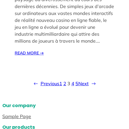
dernières décennies. De simples jeux d’arcade
sur ordinateurs aux vastes mondes interactifs
de réalité nouveau casino en ligne fiable, le
jeu en ligne a évolué pour devenir une
industrie multimilliardaire qui attire des
millions de joueurs à travers le monde.…
READ MORE
→
←
Previous
1
2
3
4
5
Next
→
Our company
Sample Page
Our products